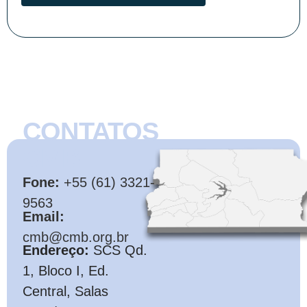
CONTATOS
CMB
Fone:
+55 (61) 3321-
9563
Email:
cmb@cmb.org.br
Endereço:
SCS Qd.
1, Bloco I, Ed.
Central, Salas