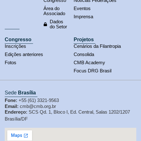
Congresso
Notícias Federações
Área do
Eventos
Associado
Imprensa
Dados
do Setor
Congresso
Projetos
Inscrições
Cenários da Filantropia
Edições anteriores
Consolida
Fotos
CMB Academy
Focus DRG Brasil
Sede
Brasília
Fone:
+55 (61) 3321-9563
Email:
cmb@cmb.org.br
Endereço:
SCS Qd. 1, Bloco I, Ed. Central, Salas 1202/1207
Brasília/DF