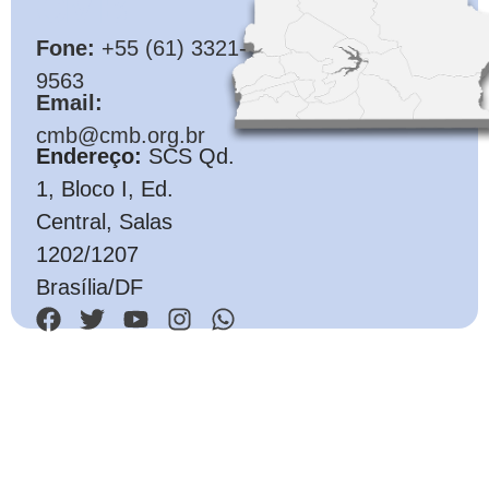
CMB
Fone:
+55 (61) 3321-
9563
Email:
cmb@cmb.org.br
Endereço:
SCS Qd.
1, Bloco I, Ed.
Central, Salas
1202/1207
Brasília/DF