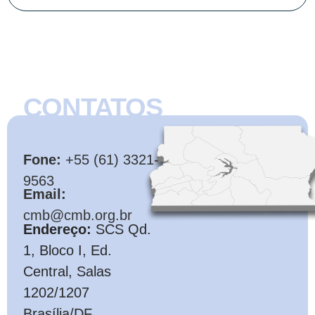
CONTATOS
CMB
Fone:
+55 (61) 3321-
9563
Email:
cmb@cmb.org.br
Endereço:
SCS Qd.
1, Bloco I, Ed.
Central, Salas
1202/1207
Brasília/DF