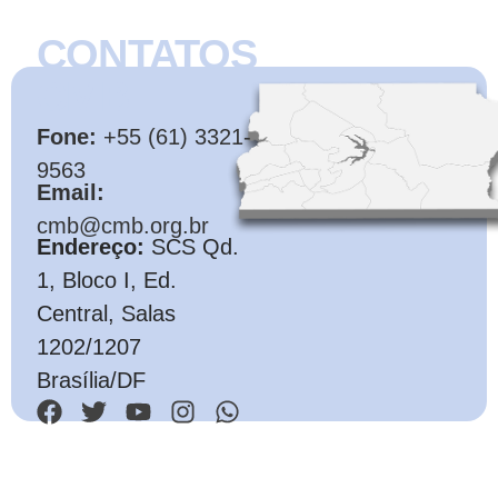
CONTATOS
CMB
Fone:
+55 (61) 3321-
9563
Email:
cmb@cmb.org.br
Endereço:
SCS Qd.
1, Bloco I, Ed.
Central, Salas
1202/1207
Brasília/DF