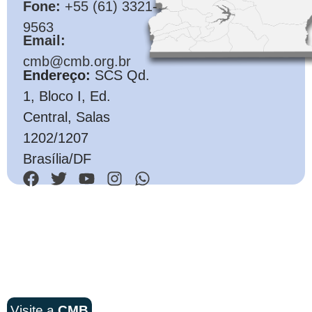
Fone:
+55 (61) 3321-
9563
Email:
cmb@cmb.org.br
Endereço:
SCS Qd.
1, Bloco I, Ed.
Central, Salas
1202/1207
Brasília/DF
Visite a
CMB