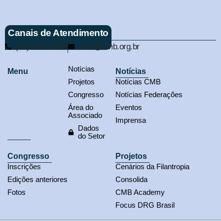
Canais de Atendimento
(61) 3321-9563
cmb@cmb.org.br
Notícias
Menu
Notícias
Projetos
Notícias CMB
Congresso
Notícias Federações
Área do
Eventos
Associado
Imprensa
Dados
do Setor
Congresso
Projetos
Inscrições
Cenários da Filantropia
Edições anteriores
Consolida
Fotos
CMB Academy
Focus DRG Brasil