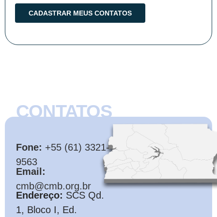
CONTATOS
CMB
Fone:
+55 (61) 3321-
9563
Email:
cmb@cmb.org.br
Endereço:
SCS Qd.
1, Bloco I, Ed.