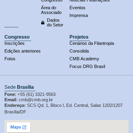
Área do
Eventos
Associado
Imprensa
Dados
do Setor
Congresso
Projetos
Inscrições
Cenários da Filantropia
Edições anteriores
Consolida
Fotos
CMB Academy
Focus DRG Brasil
Sede
Brasília
Fone:
+55 (61) 3321-9563
Email:
cmb@cmb.org.br
Endereço:
SCS Qd. 1, Bloco I, Ed. Central, Salas 1202/1207
Brasília/DF