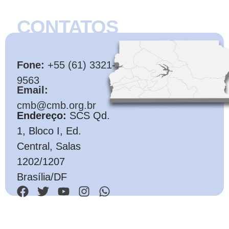
CONTATOS
CMB
Fone:
+55 (61) 3321-
9563
Email:
cmb@cmb.org.br
Endereço:
SCS Qd.
1, Bloco I, Ed.
Central, Salas
1202/1207
Brasília/DF