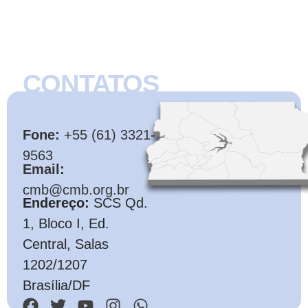
CONTATOS
CMB
Fone:
+55 (61) 3321-
9563
Email:
cmb@cmb.org.br
Endereço:
SCS Qd.
1, Bloco I, Ed.
Central, Salas
1202/1207
Brasília/DF