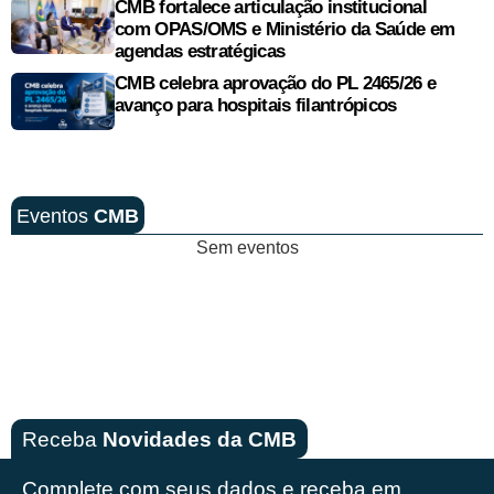
CMB fortalece articulação institucional
com OPAS/OMS e Ministério da Saúde em
agendas estratégicas
CMB celebra aprovação do PL 2465/26 e
avanço para hospitais filantrópicos
Eventos
CMB
Sem eventos
Receba
Novidades da CMB
Complete com seus dados e receba em