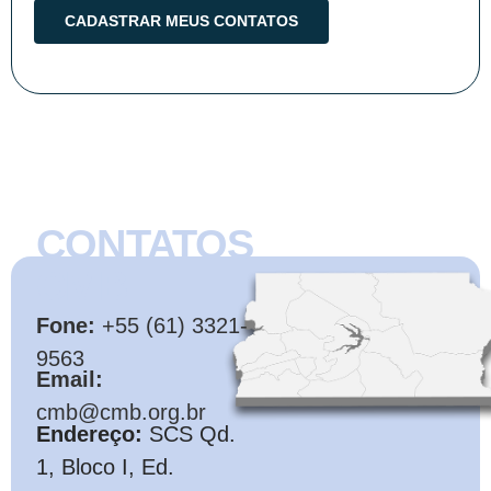
CONTATOS
CMB
Fone:
+55 (61) 3321-
9563
Email:
cmb@cmb.org.br
Endereço:
SCS Qd.
1, Bloco I, Ed.