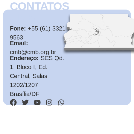
CONTATOS
CMB
Fone:
+55 (61) 3321-
9563
Email:
cmb@cmb.org.br
Endereço:
SCS Qd.
1, Bloco I, Ed.
Central, Salas
1202/1207
Brasília/DF