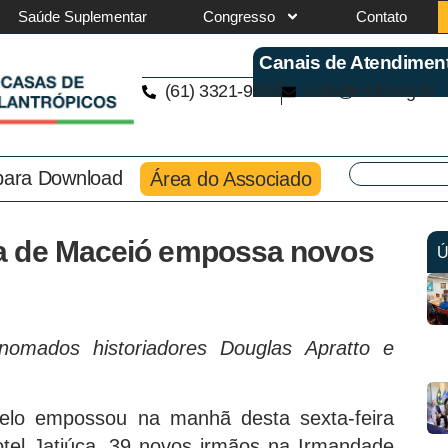
Saúde Suplementar
Congresso
Contato
Canais de Atendimen
(61) 3321-9563
cmb@cmb.org.br
 para Download
Área do Associado
a de Maceió empossa novos
Ú
nomados historiadores Douglas Apratto e
lo empossou na manhã desta sexta-feira
tel Jatiúca, 39 novos irmãos na Irmandade