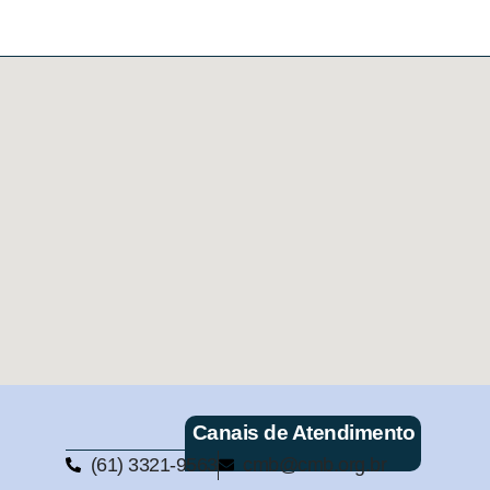
Canais de Atendimento
(61) 3321-9563
cmb@cmb.org.br