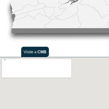
Visite a
CMB