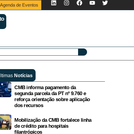
Agenda de Eventos
to
ltimas
Notícias
CMB informa pagamento da
segunda parcela da PT nº 9.760 e
reforça orientação sobre aplicação
dos recursos
Mobilização da CMB fortalece linha
de crédito para hospitais
filantrópicos