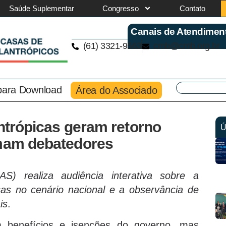
Saúde Suplementar
Congresso
Contato
Canais de Atendimen
(61) 3321-9563
cmb@cmb.org.br
 para Download
Área do Associado
antrópicas geram retorno
Ú
rmam debatedores
S) realiza audiência interativa sobre a
picas no cenário nacional e a observância de
is
.
bem benefícios e isenções do governo, mas