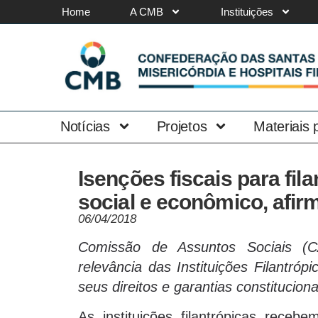
Home
A CMB
Instituições
Notícias
Projetos
Materiais
Isenções fiscais para fil
social e econômico, afi
06/04/2018
Comissão de Assuntos Sociais (CA
relevância das Instituições Filantró
seus direitos e garantias constituciona
As instituições filantrópicas rece