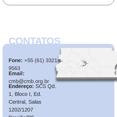
CONTATOS
CMB
Fone:
+55 (61) 3321-
9563
Email:
cmb@cmb.org.br
Endereço:
SCS Qd.
1, Bloco I, Ed.
Central, Salas
1202/1207