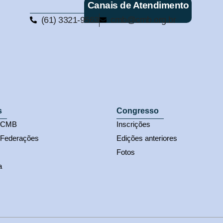
Canais de Atendimento
(61) 3321-9563
cmb@cmb.org.br
s
Congresso
s CMB
Inscrições
 Federações
Edições anteriores
Fotos
a