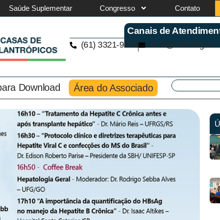
Saúde Suplementar
Congresso
Contato
Canais de Atendimen
(61) 3321-9563
cmb@cmb.org.br
 para Download
Área do Associado
Ú