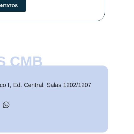
S CMB
o I, Ed. Central, Salas 1202/1207