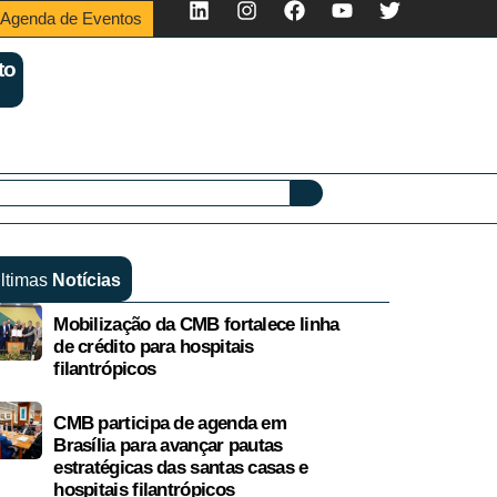
Agenda de Eventos
to
ltimas
Notícias
Mobilização da CMB fortalece linha
de crédito para hospitais
filantrópicos
CMB participa de agenda em
Brasília para avançar pautas
estratégicas das santas casas e
hospitais filantrópicos