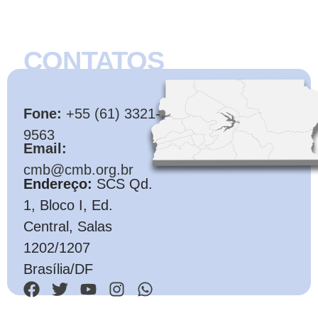
CONTATOS
CMB
Fone:
+55 (61) 3321-
9563
Email:
cmb@cmb.org.br
Endereço:
SCS Qd.
1, Bloco I, Ed.
Central, Salas
1202/1207
Brasília/DF