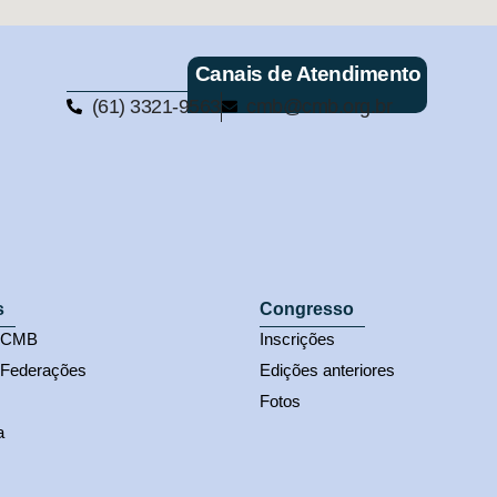
Canais de Atendimento
(61) 3321-9563
cmb@cmb.org.br
s
Congresso
s CMB
Inscrições
 Federações
Edições anteriores
Fotos
a