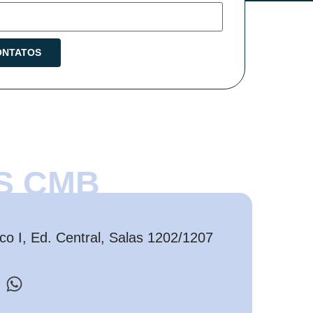
S CMB
o I, Ed. Central, Salas 1202/1207