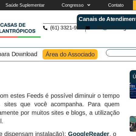
Saúde Suplementar
Congresso
Contato
Canais de Atendimen
(61) 3321-9563
cmb@cmb.org.br
 para Download
Área do Associado
Ú
om estes Feeds é possível diminuir o tempo
os sites que você acompanha. Para quem
mente por muitos sites e blogs, a utilização
l.
ue dispensam instalação):
GoogleReader
, o