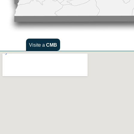
Visite a
CMB