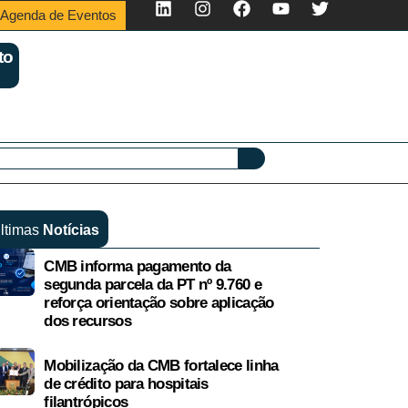
Agenda de Eventos
to
ltimas
Notícias
CMB informa pagamento da
segunda parcela da PT nº 9.760 e
reforça orientação sobre aplicação
dos recursos
Mobilização da CMB fortalece linha
de crédito para hospitais
filantrópicos