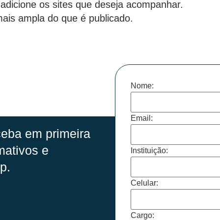
 adicione os sites que deseja acompanhar.
ais ampla do que é publicado.
Nome:
Email:
eba em primeira
mativos e
Instituição:
p.
Celular:
Cargo: