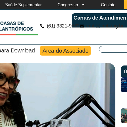
Saúde Suplementar
Congresso
Contato
Canais de Atendimen
(61) 3321-9563
cmb@cmb.org.br
 para Download
Área do Associado
Ú