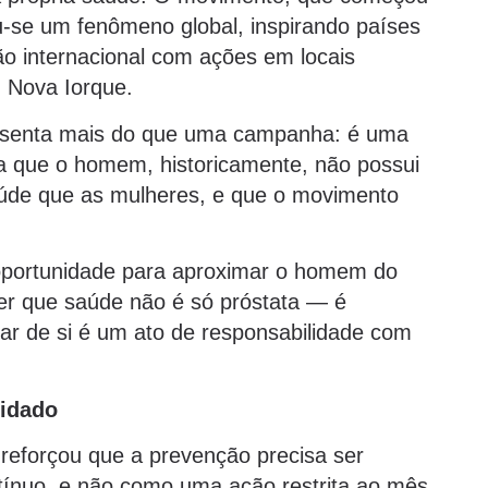
se um fenômeno global, inspirando países
o internacional com ações em locais
 Nova Iorque.
esenta mais do que uma campanha: é uma
ca que o homem, historicamente, não possui
úde que as mulheres, e que o movimento
oportunidade para aproximar o homem do
er que saúde não é só próstata — é
dar de si é um ato de responsabilidade com
uidado
 reforçou que a prevenção precisa ser
nuo, e não como uma ação restrita ao mês