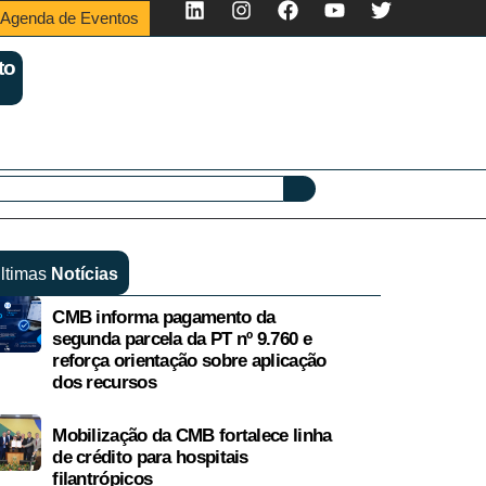
Agenda de Eventos
to
ltimas
Notícias
CMB informa pagamento da
segunda parcela da PT nº 9.760 e
reforça orientação sobre aplicação
dos recursos
Mobilização da CMB fortalece linha
de crédito para hospitais
filantrópicos