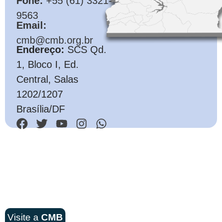
Fone:
+55 (61) 3321-
9563
Email:
cmb@cmb.org.br
Endereço:
SCS Qd.
1, Bloco I, Ed.
Central, Salas
1202/1207
Brasília/DF
Visite a
CMB