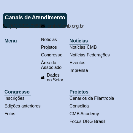
Canais de Atendimento
(61) 3321-9563
cmb@cmb.org.br
Notícias
Menu
Notícias
Projetos
Notícias CMB
Congresso
Notícias Federações
Área do
Eventos
Associado
Imprensa
Dados
do Setor
Congresso
Projetos
Inscrições
Cenários da Filantropia
Edições anteriores
Consolida
Fotos
CMB Academy
Focus DRG Brasil