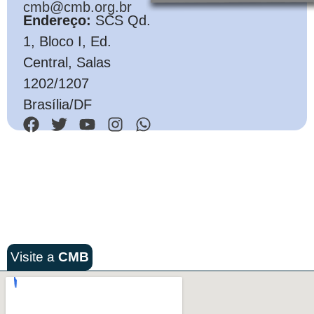
cmb@cmb.org.br
Endereço:
SCS Qd.
1, Bloco I, Ed.
Central, Salas
1202/1207
Brasília/DF
Visite a
CMB