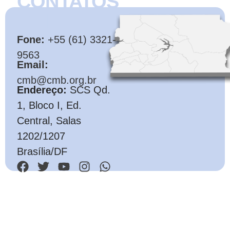
CONTATOS
CMB
Fone:
+55 (61) 3321-
9563
Email:
cmb@cmb.org.br
Endereço:
SCS Qd.
1, Bloco I, Ed.
Central, Salas
1202/1207
Brasília/DF