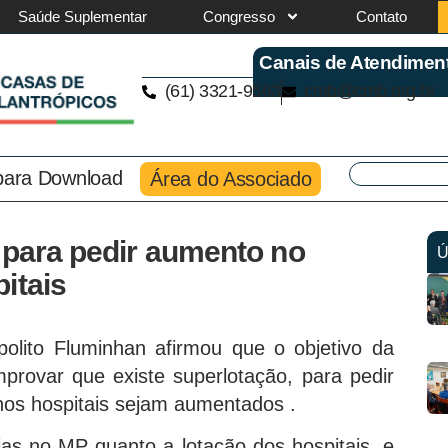
Saúde Suplementar
Congresso
Contato
Canais de Atendimen
(61) 3321-9563
cmb@cmb.org.br
 para Download
Área do Associado
 para pedir aumento no
Ú
itais
olito Fluminhan afirmou que o objetivo da
provar que existe superlotação, para pedir
 nos hospitais sejam aumentados .
s no MP quanto a lotação dos hospitais, e