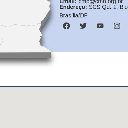
Email:
cmb@cmb.org.br
Endereço:
SCS Qd. 1, Bloc
Brasília/DF