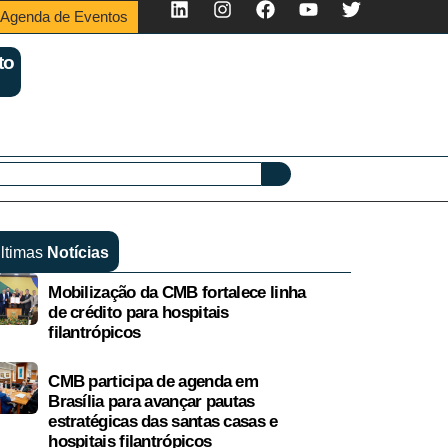
Agenda de Eventos
to
ltimas
Notícias
Mobilização da CMB fortalece linha
de crédito para hospitais
filantrópicos
CMB participa de agenda em
Brasília para avançar pautas
estratégicas das santas casas e
hospitais filantrópicos