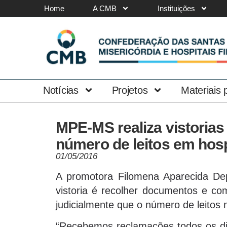
Home
A CMB
Instituições
Notícias
Projetos
Materiais
MPE-MS realiza vistorias
número de leitos em hosp
01/05/2016
A promotora Filomena Aparecida Dep
vistoria é recolher documentos e com
judicialmente que o número de leitos
“Recebemos reclamações todos os dia