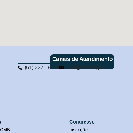
Canais de Atendimento
(61) 3321-9563
cmb@cmb.org.br
s
Congresso
s CMB
Inscrições