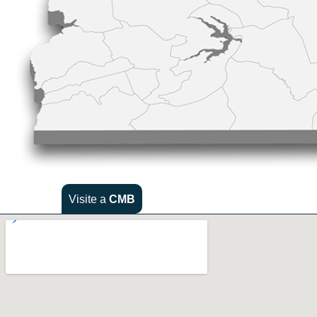
Visite a
CMB