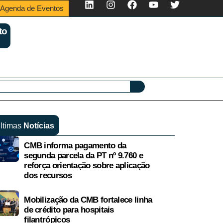
Agenda de Eventos
to
ltimas
Notícias
CMB informa pagamento da
segunda parcela da PT nº 9.760 e
reforça orientação sobre aplicação
dos recursos
Mobilização da CMB fortalece linha
de crédito para hospitais
filantrópicos