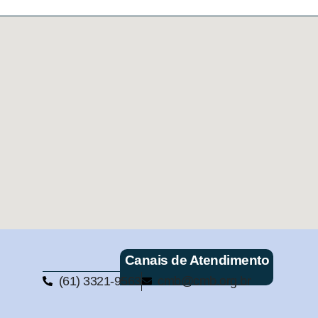
Canais de Atendimento
(61) 3321-9563
cmb@cmb.org.br