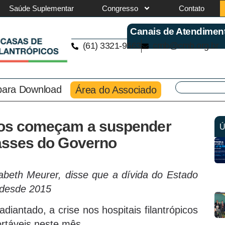
Saúde Suplementar
Congresso
Contato
Canais de Atendimen
(61) 3321-9563
cmb@cmb.org.br
 para Download
Área do Associado
icos começam a suspender
Ú
passes do Governo
beth Meurer, disse que a dívida do Estado
 desde 2015
diantado, a crise nos hospitais filantrópicos
ortáveis neste mês.