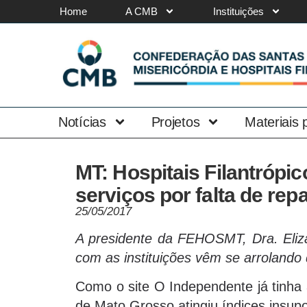
Home
A CMB
Instituições
Notícias
Projetos
Materiais
MT: Hospitais Filantróp
serviços por falta de re
25/05/2017
A presidente da FEHOSMT, Dra. Eliza
com as instituições vêm se arrolando
Como o site O Independente já tinha a
de Mato Grosso atingiu índices insup