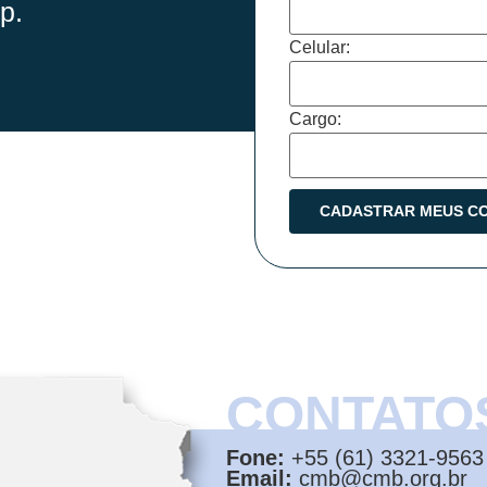
p.
Celular:
Cargo:
CONTATO
Fone:
+55 (61) 3321-9563
Email:
cmb@cmb.org.br