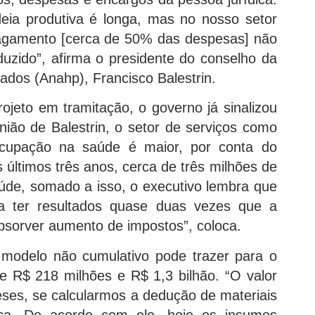
deia produtiva é longa, mas no nosso setor
 pagamento [cerca de 50% das despesas] não
uzido”, afirma o presidente do conselho da
ados (Anahp), Francisco Balestrin.
eto em tramitação, o governo já sinalizou
ião de Balestrin, o setor de serviços como
cupação na saúde é maior, por conta do
 últimos três anos, cerca de três milhões de
de, somado a isso, o executivo lembra que
 a ter resultados quase duas vezes que a
absorver aumento de impostos”, coloca.
modelo não cumulativo pode trazer para o
e R$ 218 milhões e R$ 1,3 bilhão. “O valor
ses, se calcularmos a dedução de materiais
oca. De acordo com ele, hoje os insumos