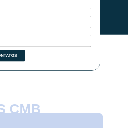
S CMB