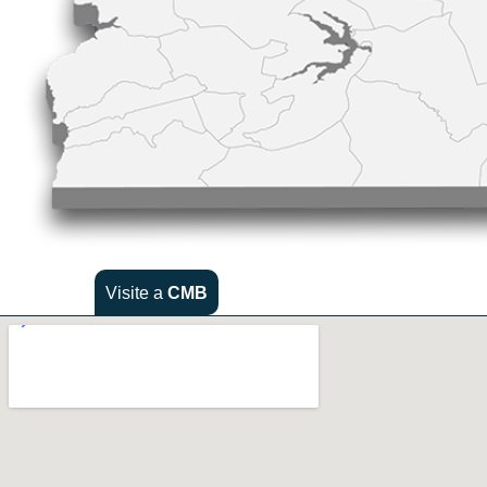
Visite a
CMB