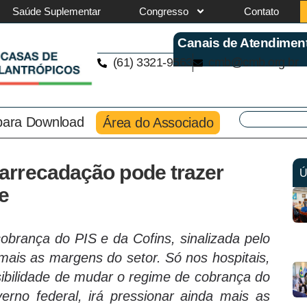
Saúde Suplementar
Congresso
Contato
Canais de Atendimen
(61) 3321-9563
cmb@cmb.org.br
 para Download
Área do Associado
arrecadação pode trazer
Ú
e
obrança do PIS e da Cofins, sinalizada pelo
 mais as margens do setor. Só nos hospitais,
ssibilidade de mudar o regime de cobrança do
erno federal, irá pressionar ainda mais as