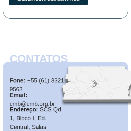
CONTATOS
CMB
Fone:
+55 (61) 3321-
9563
Email:
cmb@cmb.org.br
Endereço:
SCS Qd.
1, Bloco I, Ed.
Central, Salas