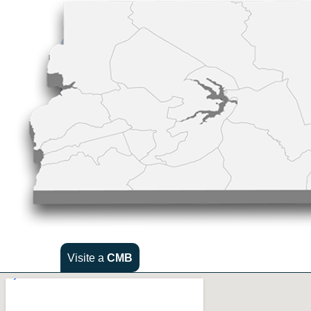
Visite a
CMB