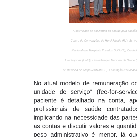
A solenidade de assinatura do acordo para adoçã
Centro de Convenções do Hotel Flórida (RJ). Estiv
Nacional dos Hospitais Privados (ANAHP); Confede
Filantrópicas (CMB); Confederação Nacional de Saúde (C
de Medicina de Grupo (ABRAMGE); Federação Nacional d
No atual modelo de remuneração dos
unidade de serviço” (fee-for-servi
paciente é detalhado na conta, 
profissionais de saúde contratado
implicando na necessidade das parte
as contas e discutir valores e quant
peso administrativo é menor, já q