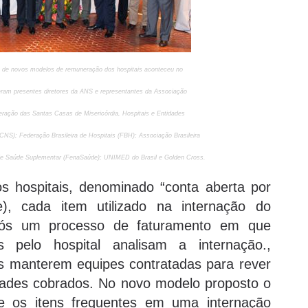
o de novos modelos de remuneração dos hospitais aconteceu no
eram presentes diretores da ANS e representantes da Associação
ração das Santas Casas de Misericórdia, Hospitais e Entidades
NS); Federação Brasileira de Hospitais (FBH); Associação Brasileira
e Saúde Suplementar (FenaSaúde); UNIMED do Brasil e Golden Cross.
 hospitais, denominado “conta aberta por
ce), cada item utilizado na internação do
após um processo de faturamento em que
s pelo hospital analisam a internação.,
s manterem equipes contratadas para rever
idades cobrados. No novo modelo proposto o
ue os itens frequentes em uma internação