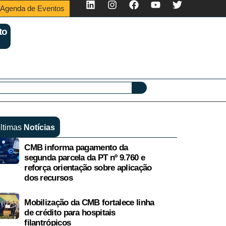
Agenda de Eventos
to
ltimas
Notícias
CMB informa pagamento da
segunda parcela da PT nº 9.760 e
reforça orientação sobre aplicação
dos recursos
Mobilização da CMB fortalece linha
de crédito para hospitais
filantrópicos