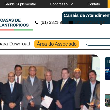
Saúde Suplementar
Congresso
Contato
Canais de Atendimen
(61) 3321-9563
cmb@cmb.org.br
 para Download
Área do Associado
Ú