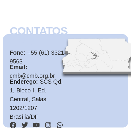
CONTATOS
CMB
Fone:
+55 (61) 3321-
9563
Email:
cmb@cmb.org.br
Endereço:
SCS Qd.
1, Bloco I, Ed.
Central, Salas
1202/1207
Brasília/DF