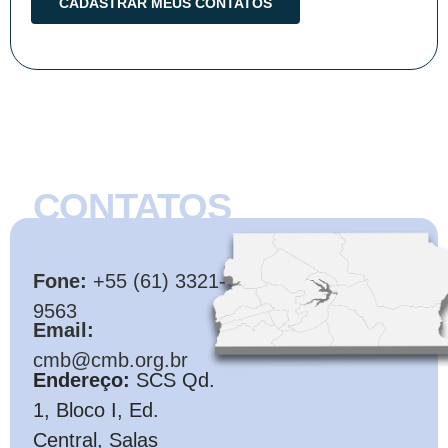
CONTATOS
CMB
Fone:
+55 (61) 3321-
9563
Email:
cmb@cmb.org.br
Endereço:
SCS Qd.
1, Bloco I, Ed.
Central, Salas