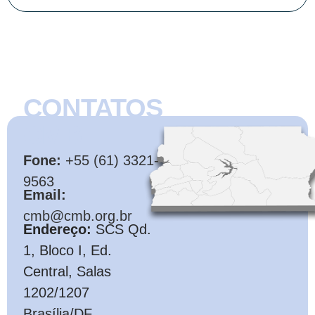
CONTATOS
CMB
Fone:
+55 (61) 3321-
9563
Email:
cmb@cmb.org.br
Endereço:
SCS Qd.
1, Bloco I, Ed.
Central, Salas
1202/1207
Brasília/DF