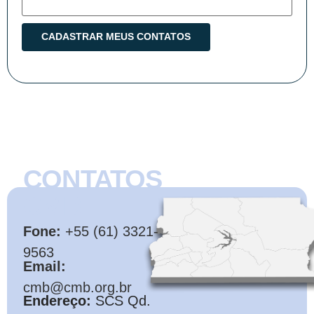
CONTATOS
CMB
Fone:
+55 (61) 3321-
9563
Email:
cmb@cmb.org.br
Endereço:
SCS Qd.