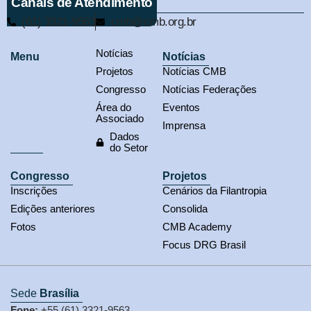
Canais de Atendimento
(61) 3321-9563
cmb@cmb.org.br
Notícias
Menu
Notícias
Projetos
Notícias CMB
Congresso
Notícias Federações
Área do
Eventos
Associado
Imprensa
Dados
do Setor
Congresso
Projetos
Inscrições
Cenários da Filantropia
Edições anteriores
Consolida
Fotos
CMB Academy
Focus DRG Brasil
Sede
Brasília
Fone:
+55 (61) 3321-9563