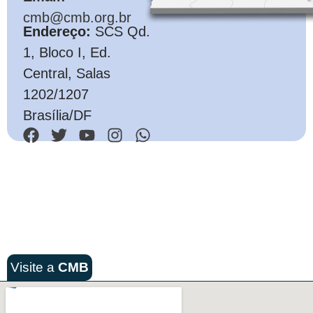
cmb@cmb.org.br
Endereço:
SCS Qd.
1, Bloco I, Ed.
Central, Salas
1202/1207
Brasília/DF
Visite a
CMB