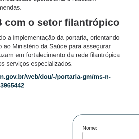
emendas.
om o setor filantrópico
 a implementação da portaria, orientando
to ao Ministério da Saúde para assegurar
uzam em fortalecimento da rede filantrópica
s serviços especializados.
in.gov.br/web/dou/-/portaria-gm/ms-n-
73965442
Nome: