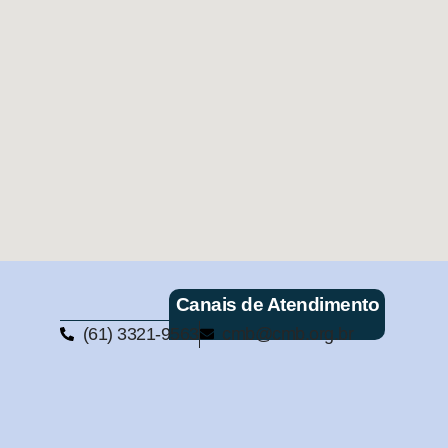
Canais de Atendimento
(61) 3321-9563
cmb@cmb.org.br