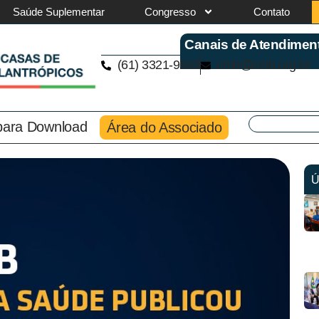
Saúde Suplementar
Congresso
Contato
Canais de Atendimen
(61) 3321-9563
cmb@cmb.org.br
 para Download
Área do Associado
Ú