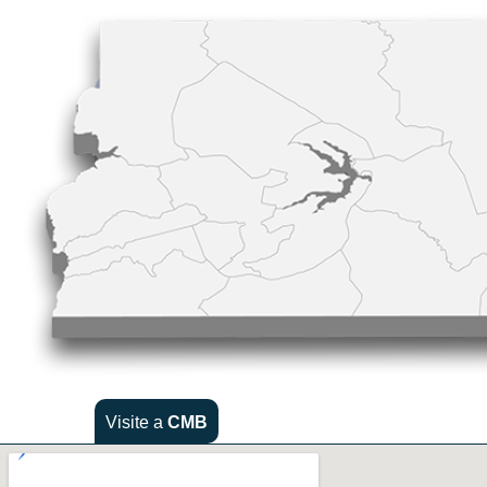
Visite a
CMB