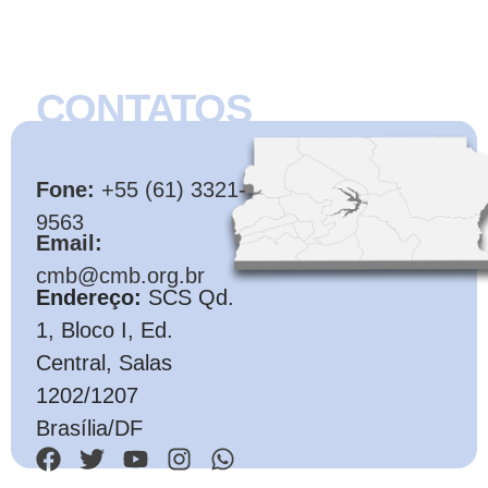
CONTATOS
CMB
Fone:
+55 (61) 3321-
9563
Email:
cmb@cmb.org.br
Endereço:
SCS Qd.
1, Bloco I, Ed.
Central, Salas
1202/1207
Brasília/DF