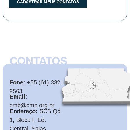
CONTATOS
CMB
Fone:
+55 (61) 3321-
9563
Email:
cmb@cmb.org.br
Endereço:
SCS Qd.
1, Bloco I, Ed.
Central, Salas