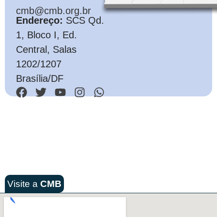
cmb@cmb.org.br
Endereço:
SCS Qd.
1, Bloco I, Ed.
Central, Salas
1202/1207
Brasília/DF
Visite a
CMB