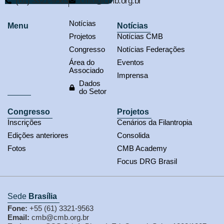
(61) 3321-9563
cmb@cmb.org.br
Notícias
Menu
Notícias
Projetos
Notícias CMB
Congresso
Notícias Federações
Área do
Eventos
Associado
Imprensa
Dados
do Setor
Congresso
Projetos
Inscrições
Cenários da Filantropia
Edições anteriores
Consolida
Fotos
CMB Academy
Focus DRG Brasil
Sede
Brasília
Fone:
+55 (61) 3321-9563
Email:
cmb@cmb.org.br