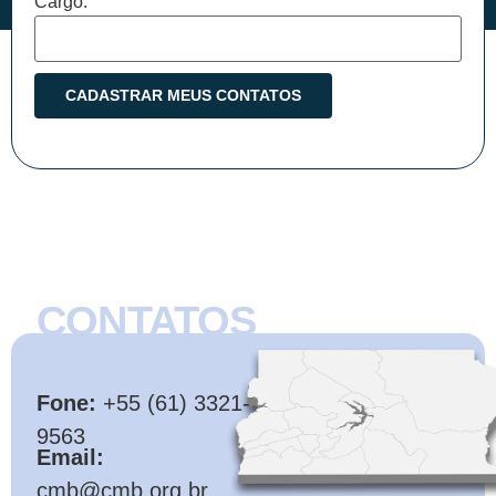
Cargo:
CONTATOS
CMB
Fone:
+55 (61) 3321-
9563
Email:
cmb@cmb.org.br