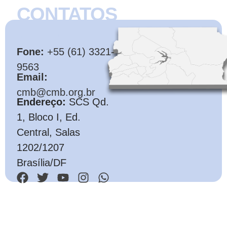
CONTATOS
CMB
Fone:
+55 (61) 3321-
9563
Email:
cmb@cmb.org.br
Endereço:
SCS Qd.
1, Bloco I, Ed.
Central, Salas
1202/1207
Brasília/DF