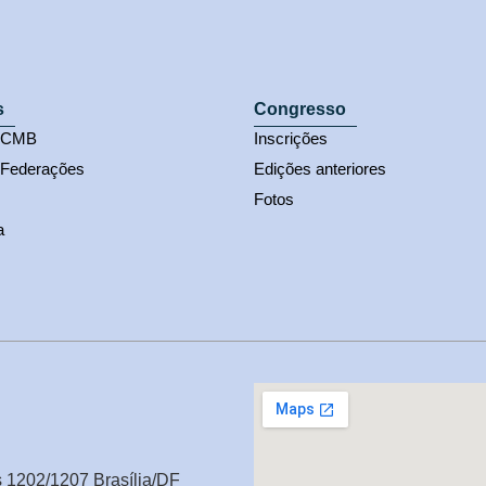
s
Congresso
s CMB
Inscrições
 Federações
Edições anteriores
Fotos
a
s 1202/1207 Brasília/DF