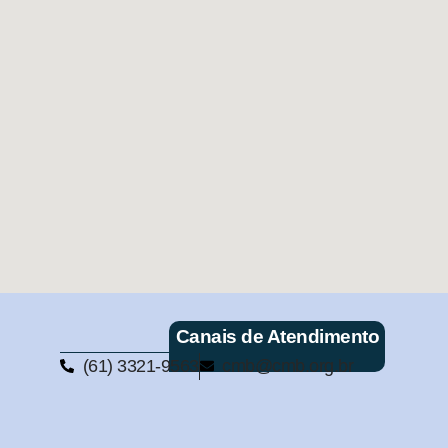
Canais de Atendimento
(61) 3321-9563
cmb@cmb.org.br