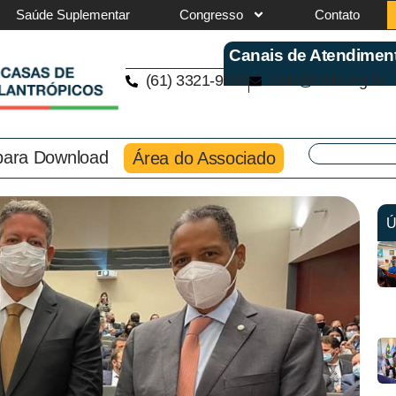
Saúde Suplementar
Congresso
Contato
Canais de Atendimen
(61) 3321-9563
cmb@cmb.org.br
 para Download
Área do Associado
Ú