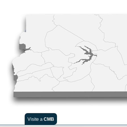
Visite a
CMB