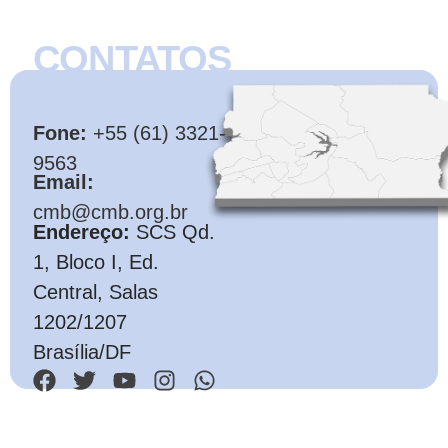
CONTATOS
CMB
Fone:
+55 (61) 3321-
9563
Email:
cmb@cmb.org.br
Endereço:
SCS Qd.
1, Bloco I, Ed.
Central, Salas
1202/1207
Brasília/DF