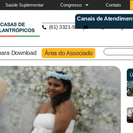
Saúde Suplementar
Congresso
Contato
Canais de Atendimen
(61) 3321-9563
cmb@cmb.org.br
 para Download
Área do Associado
Ú