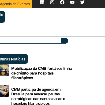
Agenda de Eventos
to
ltimas
Notícias
Mobilização da CMB fortalece linha
de crédito para hospitais
filantrópicos
CMB participa de agenda em
Brasília para avançar pautas
estratégicas das santas casas e
hospitais filantrópicos