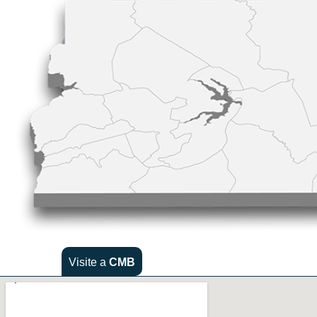
Visite a
CMB