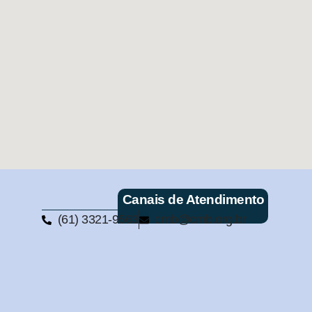
Canais de Atendimento
(61) 3321-9563
cmb@cmb.org.br