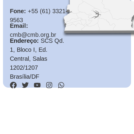
CMB
Fone:
+55 (61) 3321-
9563
Email:
cmb@cmb.org.br
Endereço:
SCS Qd.
1, Bloco I, Ed.
Central, Salas
1202/1207
Brasília/DF