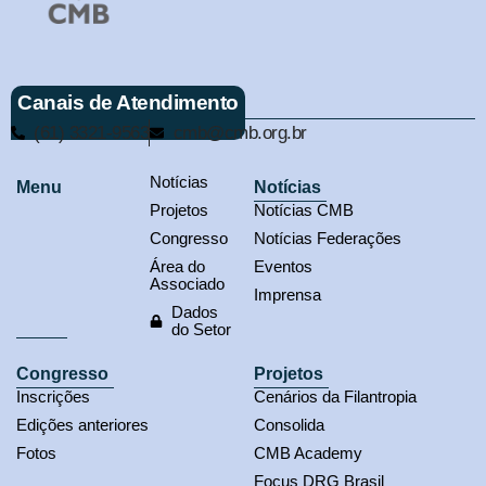
Canais de Atendimento
(61) 3321-9563
cmb@cmb.org.br
Notícias
Menu
Notícias
Projetos
Notícias CMB
Congresso
Notícias Federações
Área do
Eventos
Associado
Imprensa
Dados
do Setor
Congresso
Projetos
Inscrições
Cenários da Filantropia
Edições anteriores
Consolida
Fotos
CMB Academy
Focus DRG Brasil