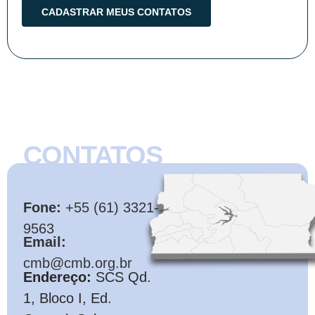
CONTATOS
CMB
Fone:
+55 (61) 3321-
9563
Email:
cmb@cmb.org.br
Endereço:
SCS Qd.
1, Bloco I, Ed.