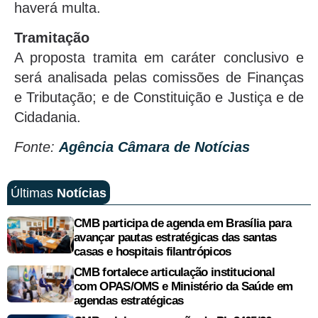
haverá multa.
Tramitação
A proposta tramita em caráter conclusivo e
será analisada pelas comissões de Finanças
e Tributação; e de Constituição e Justiça e de
Cidadania.
Fonte:
Agência Câmara de Notícias
Últimas
Notícias
CMB participa de agenda em Brasília para
avançar pautas estratégicas das santas
casas e hospitais filantrópicos
CMB fortalece articulação institucional
com OPAS/OMS e Ministério da Saúde em
agendas estratégicas