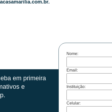
acasamarilia.com.br
.
Nome:
Email:
eba em primeira
mativos e
Instituição:
p.
Celular: