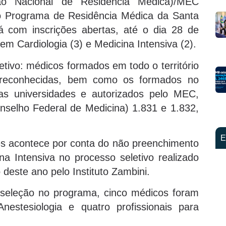
o Nacional de Residência Médica)/MEC
 o Programa de Residência Médica da Santa
á com inscrições abertas, até o dia 28 de
m Cardiologia (3) e Medicina Intensiva (2).
etivo: médicos formados em todo o território
ou reconhecidas, bem como os formados no
las universidades e autorizados pelo MEC,
selho Federal de Medicina) 1.831 e 1.832,
E
es acontece por conta do não preenchimento
a Intensiva no processo seletivo realizado
o deste ano pelo Instituto Zambini.
 seleção no programa, cinco médicos foram
estesiologia e quatro profissionais para