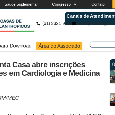
Saúde Suplementar
Congresso
Contato
Canais de Atendimen
(61) 3321-9563
cmb@cmb.org.br
 para Download
Área do Associado
nta Casa abre inscrições
Ú
s em Cardiologia e Medicina
CNRM/MEC