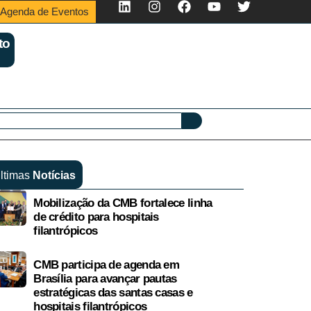
Agenda de Eventos
to
ltimas
Notícias
Mobilização da CMB fortalece linha
de crédito para hospitais
filantrópicos
CMB participa de agenda em
Brasília para avançar pautas
estratégicas das santas casas e
hospitais filantrópicos