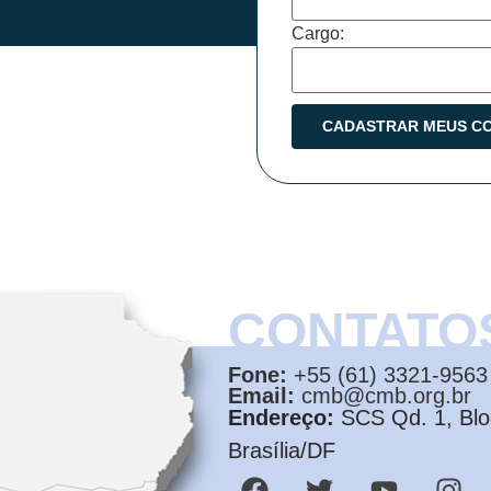
Cargo:
CONTATO
Fone:
+55 (61) 3321-9563
Email:
cmb@cmb.org.br
Endereço:
SCS Qd. 1, Bloc
Brasília/DF