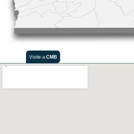
Visite a
CMB