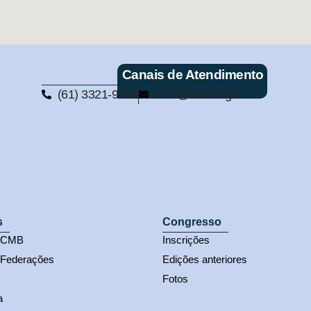
Canais de Atendimento
(61) 3321-9563
cmb@cmb.org.br
s
Congresso
s CMB
Inscrições
 Federações
Edições anteriores
Fotos
a