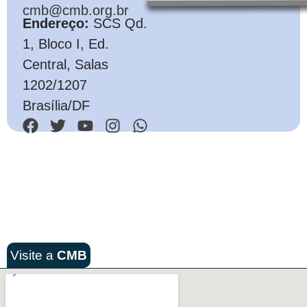
cmb@cmb.org.br
Endereço:
SCS Qd.
1, Bloco I, Ed.
Central, Salas
1202/1207
Brasília/DF
Visite a
CMB