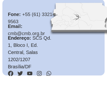
CMB
Fone:
+55 (61) 3321-
9563
Email:
cmb@cmb.org.br
Endereço:
SCS Qd.
1, Bloco I, Ed.
Central, Salas
1202/1207
Brasília/DF