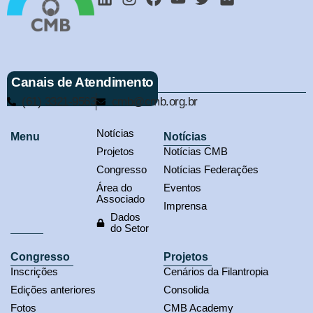
Canais de Atendimento
(61) 3321-9563
cmb@cmb.org.br
Notícias
Menu
Notícias
Projetos
Notícias CMB
Congresso
Notícias Federações
Área do
Eventos
Associado
Imprensa
Dados
do Setor
Congresso
Projetos
Inscrições
Cenários da Filantropia
Edições anteriores
Consolida
Fotos
CMB Academy