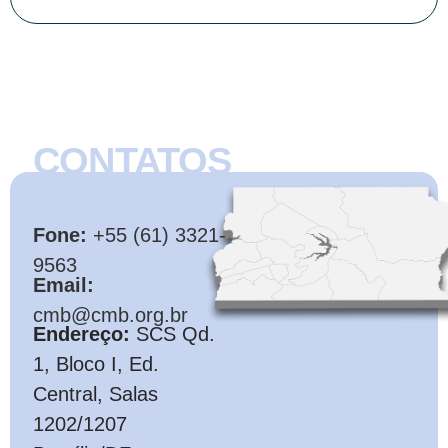
CONTATOS
CMB
Fone:
+55 (61) 3321-
9563
Email:
cmb@cmb.org.br
Endereço:
SCS Qd.
1, Bloco I, Ed.
Central, Salas
1202/1207