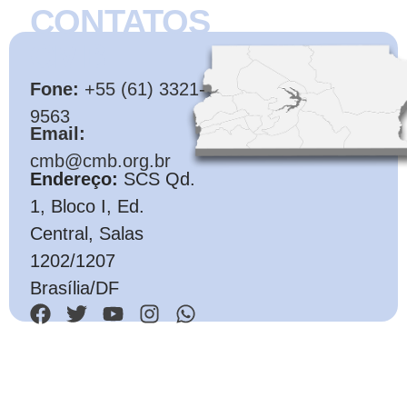
CONTATOS
CMB
Fone:
+55 (61) 3321-
9563
Email:
cmb@cmb.org.br
Endereço:
SCS Qd.
1, Bloco I, Ed.
Central, Salas
1202/1207
Brasília/DF