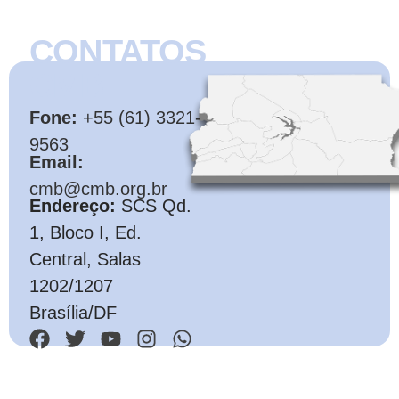
CONTATOS
CMB
Fone:
+55 (61) 3321-
9563
Email:
cmb@cmb.org.br
Endereço:
SCS Qd.
1, Bloco I, Ed.
Central, Salas
1202/1207
Brasília/DF