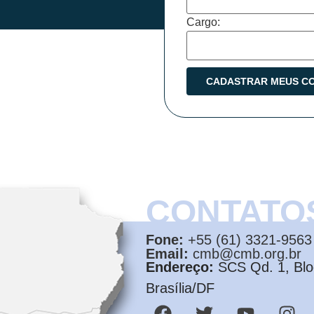
Cargo:
CONTATO
Fone:
+55 (61) 3321-9563
Email:
cmb@cmb.org.br
Endereço:
SCS Qd. 1, Bloc
Brasília/DF