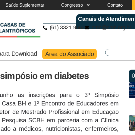
Saúde Suplementar
Congresso
Contato
Canais de Atendimen
(61) 3321-9563
cmb@cmb.org.br
 para Download
Área do Associado
simpósio em diabetes
Ú
unho as inscrições para o 3º Simpósio
ta Casa BH e 1º Encontro de Educadores em
etor de Mestrado Profissional em Educação
e Pesquisa SCBH em parceria com a Clínica
do a médicos, nutricionistas, enfermeiros,