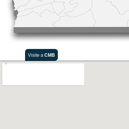
Visite a
CMB