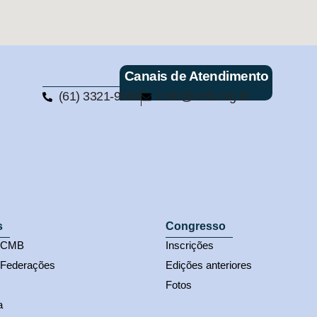
Canais de Atendimento
(61) 3321-9563
cmb@cmb.org.br
s
Congresso
s CMB
Inscrições
 Federações
Edições anteriores
Fotos
a