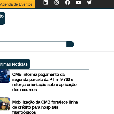
Agenda de Eventos
to
ltimas
Notícias
CMB informa pagamento da
segunda parcela da PT nº 9.760 e
reforça orientação sobre aplicação
dos recursos
Mobilização da CMB fortalece linha
de crédito para hospitais
filantrópicos