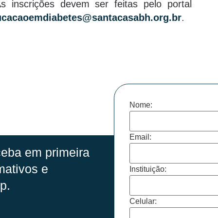
 inscrições devem ser feitas pelo portal
ucacaoemdiabetes@santacasabh.org.br
.
Nome:
Email:
eba em primeira
mativos e
Instituição:
p.
Celular: