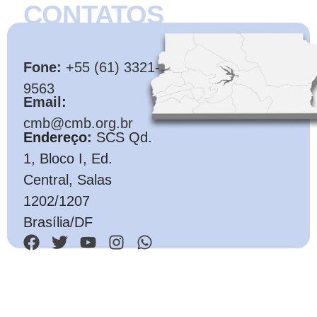
CONTATOS
CMB
Fone:
+55 (61) 3321-
9563
Email:
cmb@cmb.org.br
Endereço:
SCS Qd.
1, Bloco I, Ed.
Central, Salas
1202/1207
Brasília/DF